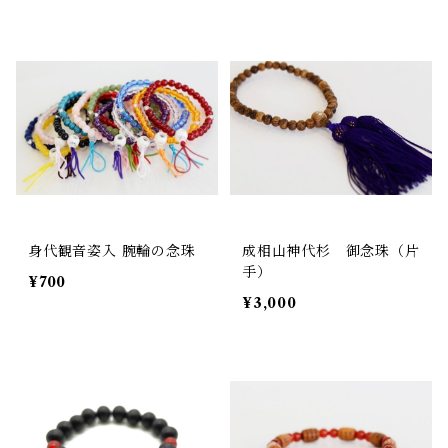
身代観音姿入 腕輪の念珠
成相山神代杉 御念珠（片
手）
¥700
¥3,000