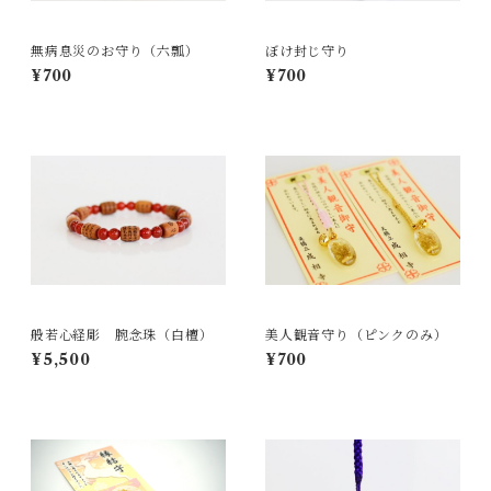
無病息災のお守り（六瓢）
ぼけ封じ守り
¥700
¥700
般若心経彫 腕念珠（白檀）
美人観音守り（ピンクのみ）
¥5,500
¥700