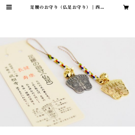
足腰のお守り（仏足お守り） | 西国
第二十八番札所 成相山成相寺