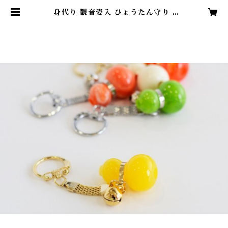
身代り 観音姿入 ひょうたん守り |
西国第二十八番札所 成相山成相寺