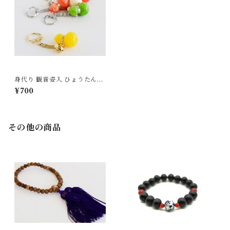
身代り 観音姿入 ひょうたん守
り
¥700
その他の商品