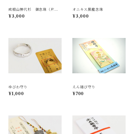
成相山神代杉 御念珠（片
オニキス黒龍念珠
手）
¥3,000
¥3,000
ゆびわ守り
えん結び守り
¥1,000
¥700