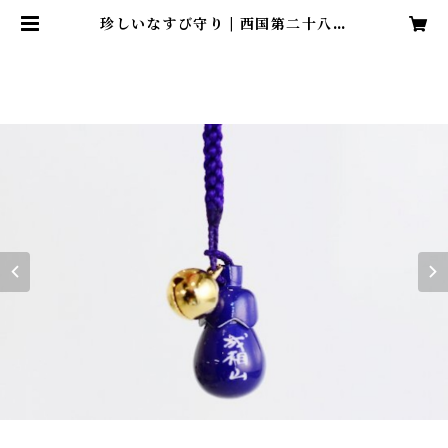
珍しいなすび守り | 西国第二十八番
札所 成相山成相寺